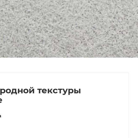
иродной текстуры
е
а