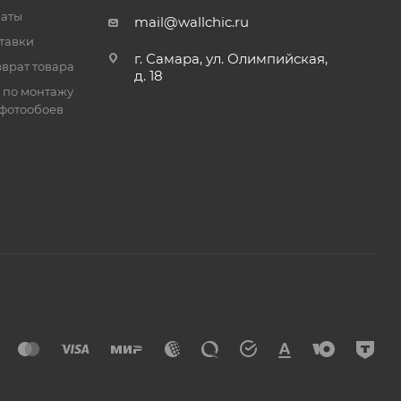
латы
mail@wallchic.ru
тавки
г. Самара, ул. Олимпийская,
врат товара
д. 18
 по монтажу
фотообоев