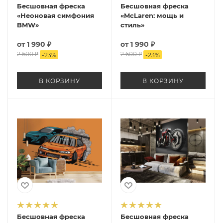
Бесшовная фреска
Бесшовная фреска
«Неоновая симфония
«McLaren: мощь и
BMW»
стиль»
от
1 990 ₽
от
1 990 ₽
2 600 ₽
2 600 ₽
-
23
%
-
23
%
В КОРЗИНУ
В КОРЗИНУ
Бесшовная фреска
Бесшовная фреска