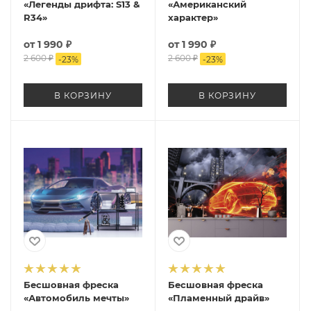
«Легенды дрифта: S13 &
«Американский
R34»
характер»
от
1 990 ₽
от
1 990 ₽
2 600 ₽
2 600 ₽
-
23
%
-
23
%
В КОРЗИНУ
В КОРЗИНУ
Бесшовная фреска
Бесшовная фреска
«Автомобиль мечты»
«Пламенный драйв»