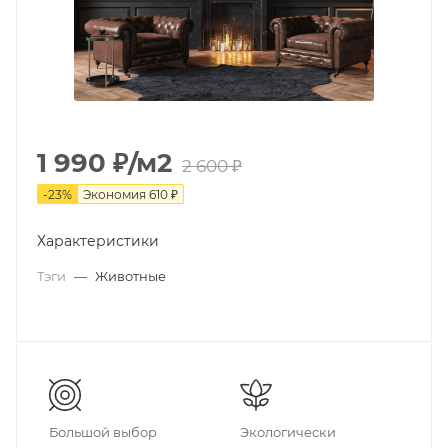
1 990
₽
/м2
2 600
₽
-
23
%
Экономия
610
₽
Характеристики
Тэги
—
Животные
Большой выбор
Экологически