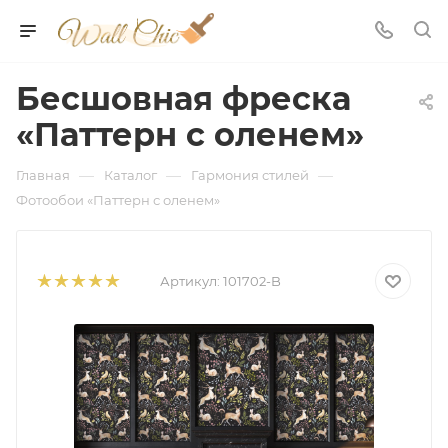
Бесшовная фреска
«Паттерн с оленем»
—
—
—
Главная
Каталог
Гармония стилей
Фотообои «Паттерн с оленем»
Артикул:
101702-B