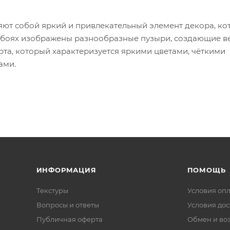
яют собой яркий и привлекательный элемент декора, к
 обоях изображены разнообразные пузыри, создающие в
рта, который характеризуется яркими цветами, чёткими
ами.
ИНФОРМАЦИЯ
ПОМОЩЬ
Текстуры
Условия оп
Вопросы и ответы
Условия дос
Публичная оферта
Обмен и воз