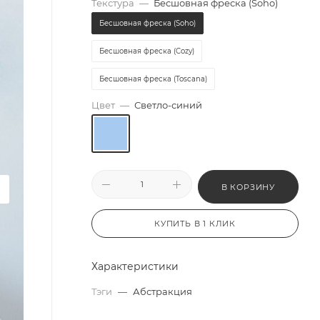
Текстура
—
Бесшовная фреска (Soho)
Бесшовная фреска (Soho)
Бесшовная фреска (Cozy)
Бесшовная фреска (Toscana)
Цвет
—
Светло-синий
В КОРЗИНУ
КУПИТЬ В 1 КЛИК
Характеристики
Тэги
—
Абстракция