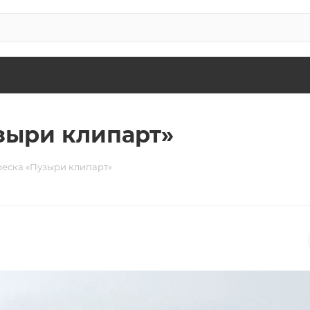
зыри клипарт»
еска «Пузыри клипарт»