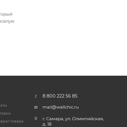
оторый
есёлую
8 800 222 56 85
латы
mail@wallchic.ru
тавки
г. Самара, ул. Олимпийская,
врат товара
д. 18