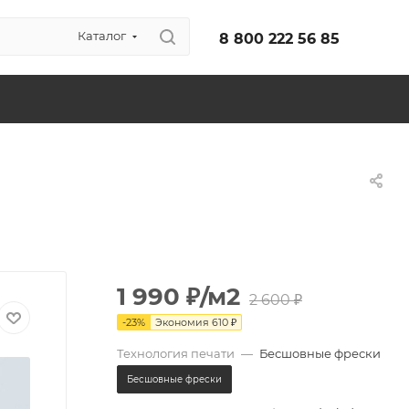
Каталог
8 800 222 56 85
1 990
₽
/м2
2 600
₽
-
23
%
Экономия
610
₽
Технология печати
—
Бесшовные фрески
Бесшовные фрески