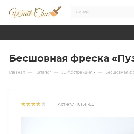
Бесшовная фреска «Пу
—
—
—
Главная
Каталог
3D Абстракция
Бесшовная фр
Артикул:
101611-LB