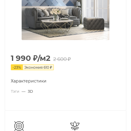
1 990
₽
/м2
2 600
₽
-
23
%
Экономия
610
₽
Характеристики
Тэги
—
3D