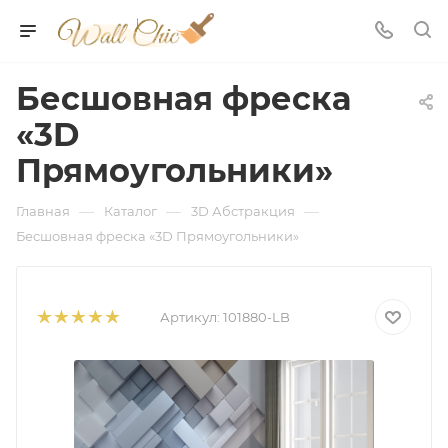
Бесшовная фреска
«3D
Прямоугольники»
—
—
—
Главная
Каталог
3D Абстракция
Бесшовная фреска «3D Прямоугольники»
Артикул:
101880-LB