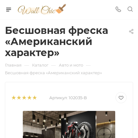
Бесшовная фреска
«Американский
характер»
—
—
—
Главная
Каталог
Авто и мото
Бесшовная фреска «Американский характер»
Артикул:
102035-B