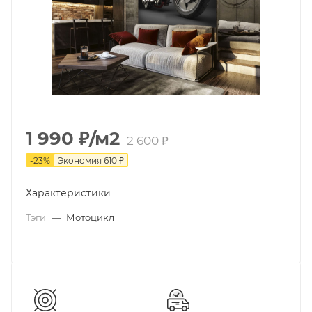
1 990
₽
/м2
2 600
₽
-
23
%
Экономия
610
₽
Характеристики
Тэги
—
Мотоцикл