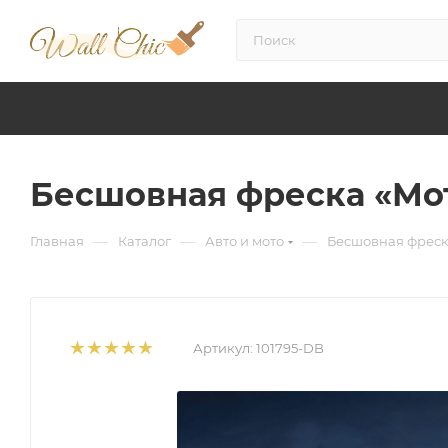
Бесшовная фреска «Мо
—
—
—
Главная
Каталог
Авто и мото
Бесшовная фреск
Артикул:
101795-DB