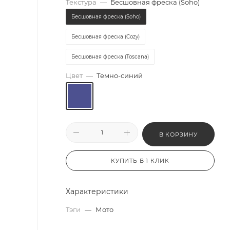
Текстура
—
Бесшовная фреска (Soho)
Бесшовная фреска (Soho)
Бесшовная фреска (Cozy)
Бесшовная фреска (Toscana)
Цвет
—
Темно-синий
В КОРЗИНУ
КУПИТЬ В 1 КЛИК
Характеристики
Тэги
—
Мото