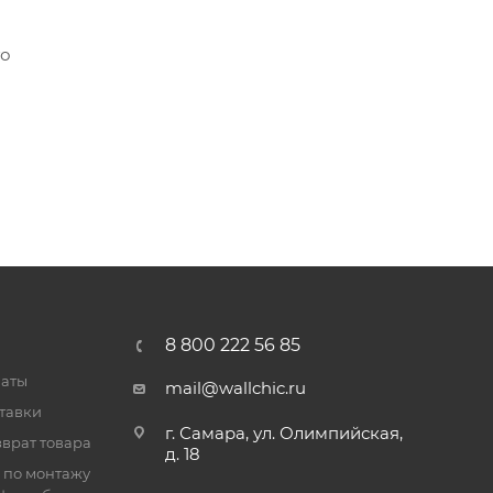
го
8 800 222 56 85
латы
mail@wallchic.ru
тавки
г. Самара, ул. Олимпийская,
врат товара
д. 18
 по монтажу