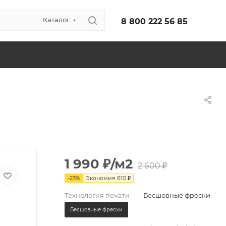
Каталог
8 800 222 56 85
1 990
₽
/м2
2 600
₽
-
23
%
Экономия
610
₽
Технология печати
—
Бесшовные фрески
Бесшовные фрески