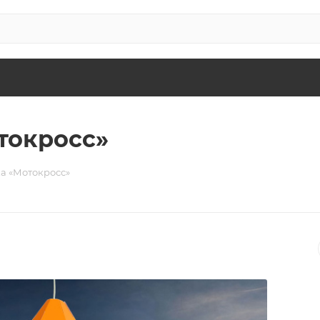
токросс»
а «Мотокросс»