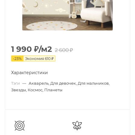
1 990
₽
/м2
2 600
₽
-
23
%
Экономия
610
₽
Характеристики
Тэги
—
Акварель, Для девочек, Для мальчиков,
Звезды, Космос, Планеты