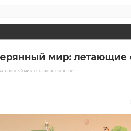
терянный мир: летающие 
Затерянный мир: летающие острова»