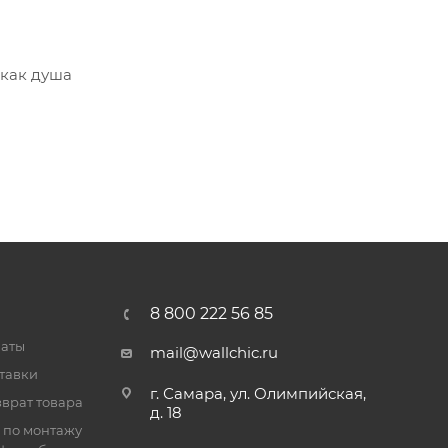
 как душа
8 800 222 56 85
латы
mail@wallchic.ru
тавки
г. Самара, ул. Олимпийская,
врат товара
д. 18
 по монтажу