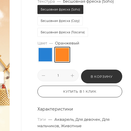
Текстура
—
Бесшовная фреска (Soho)
Бесшовная фреска (Soho)
Бесшовная фреска (Cozy)
Бесшовная фреска (Toscana)
Цвет
—
Оранжевый
В КОРЗИНУ
КУПИТЬ В 1 КЛИК
Характеристики
Тэги
—
Акварель, Для девочек, Для
мальчиков, Животные