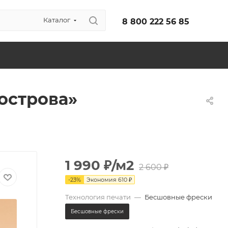
Каталог
8 800 222 56 85
острова»
1 990
₽
/м2
2 600
₽
-
23
%
Экономия
610
₽
Технология печати
—
Бесшовные фрески
Бесшовные фрески