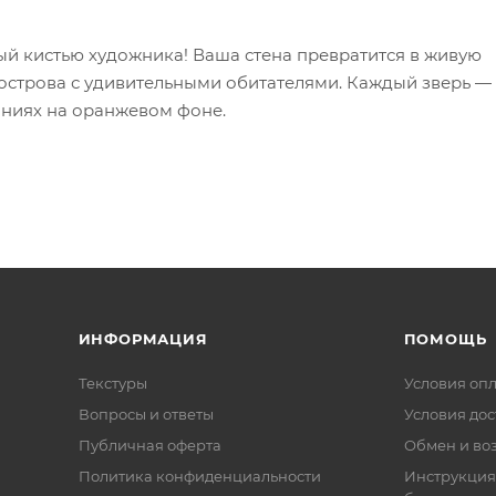
ый кистью художника! Ваша стена превратится в живую
острова с удивительными обитателями. Каждый зверь —
иниях на оранжевом фоне.
ИНФОРМАЦИЯ
ПОМОЩЬ
Текстуры
Условия оп
Вопросы и ответы
Условия дос
Публичная оферта
Обмен и воз
Политика конфиденциальности
Инструкция