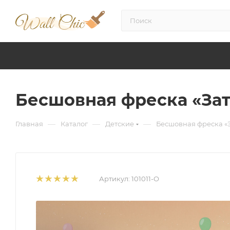
Бесшовная фреска «За
—
—
—
Главная
Каталог
Детские
Бесшовная фреска «
Артикул:
101011-O