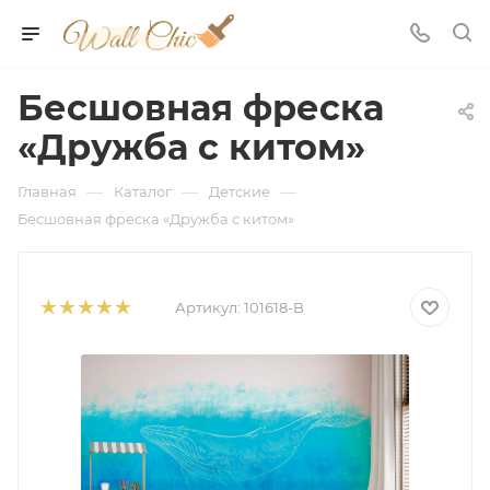
Бесшовная фреска
«Дружба с китом»
—
—
—
Главная
Каталог
Детские
Бесшовная фреска «Дружба с китом»
Артикул:
101618-B