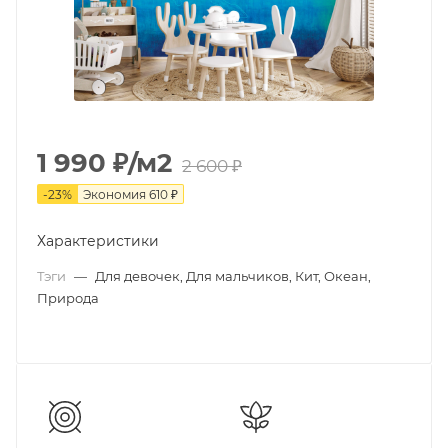
1 990
₽
/м2
2 600
₽
-
23
%
Экономия
610
₽
Характеристики
Тэги
—
Для девочек, Для мальчиков, Кит, Океан,
Природа