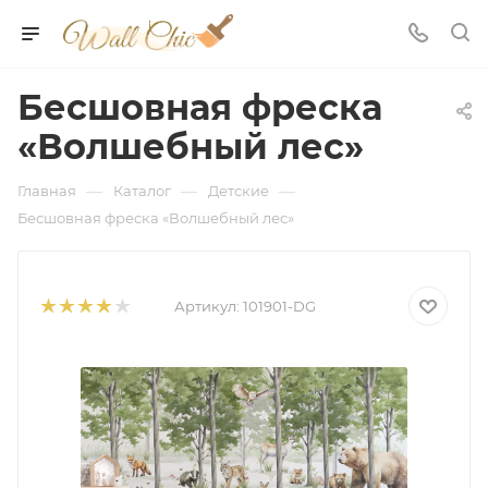
Бесшовная фреска
«Волшебный лес»
—
—
—
Главная
Каталог
Детские
Бесшовная фреска «Волшебный лес»
Артикул:
101901-DG