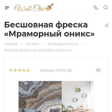
Бесшовная фреска
«Мраморный оникс»
—
—
—
Главная
Каталог
Флюиды роскоши
Бесшовная фреска «Мраморный оникс»
Артикул:
101510-LB