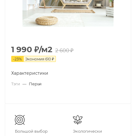
1 990
₽
/м2
2 600
₽
-
23
%
Экономия
610
₽
Характеристики
Тэги
—
Перья
Большой выбор
Экологически