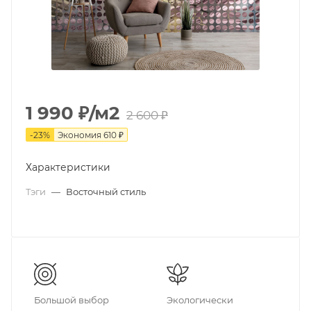
1 990
₽
/м2
2 600
₽
-
23
%
Экономия
610
₽
Характеристики
Тэги
—
Восточный стиль
Большой выбор
Экологически