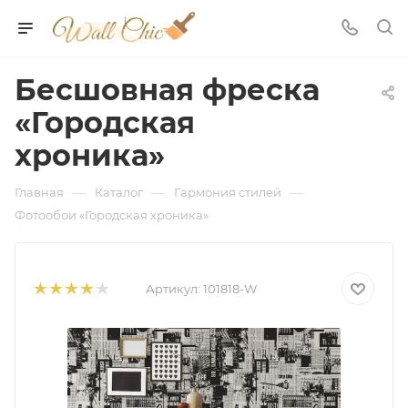
Бесшовная фреска
«Городская
хроника»
—
—
—
Главная
Каталог
Гармония стилей
Фотообои «Городская хроника»
Артикул:
101818-W