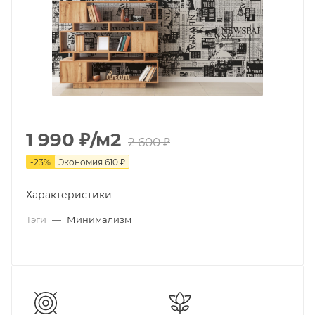
1 990
₽
/м2
2 600
₽
-
23
%
Экономия
610
₽
Характеристики
Тэги
—
Минимализм