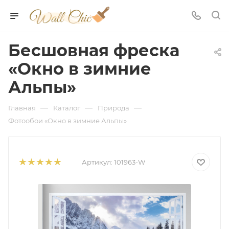
Бесшовная фреска
«Окно в зимние
Альпы»
—
—
—
Главная
Каталог
Природа
Фотообои «Окно в зимние Альпы»
Артикул:
101963-W