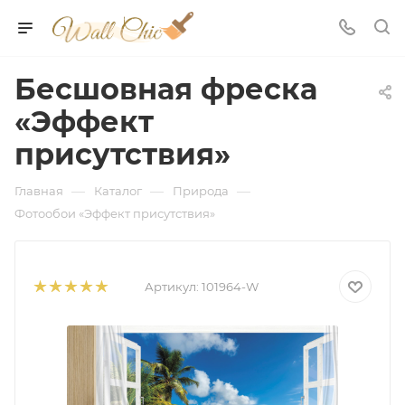
Бесшовная фреска
«Эффект
присутствия»
—
—
—
Главная
Каталог
Природа
Фотообои «Эффект присутствия»
Артикул:
101964-W