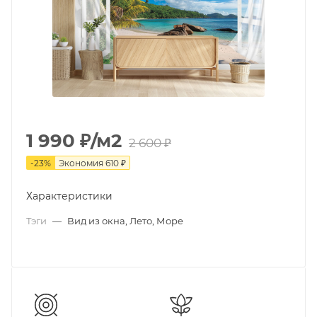
1 990
₽
/м2
2 600
₽
-
23
%
Экономия
610
₽
Характеристики
Тэги
—
Вид из окна, Лето, Море