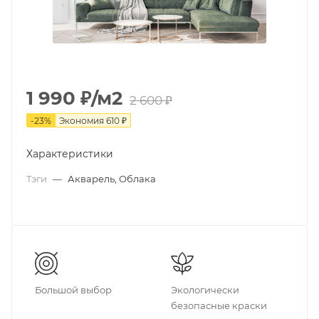
1 990
₽
/м2
2 600
₽
-
23
%
Экономия
610
₽
Характеристики
Тэги
—
Акварель, Облака
Большой выбор
Экологически
безопасные краски