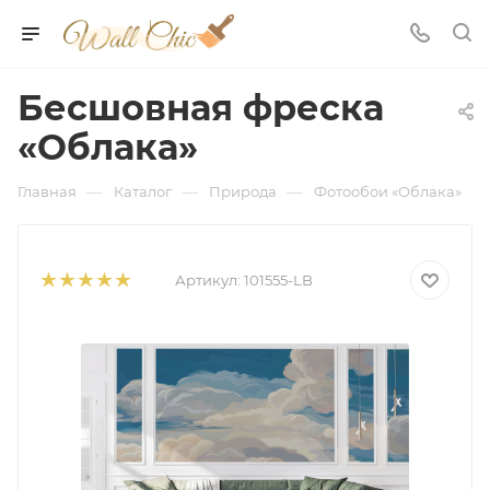
Бесшовная фреска
«Облака»
—
—
—
Главная
Каталог
Природа
Фотообои «Облака»
Артикул:
101555-LB