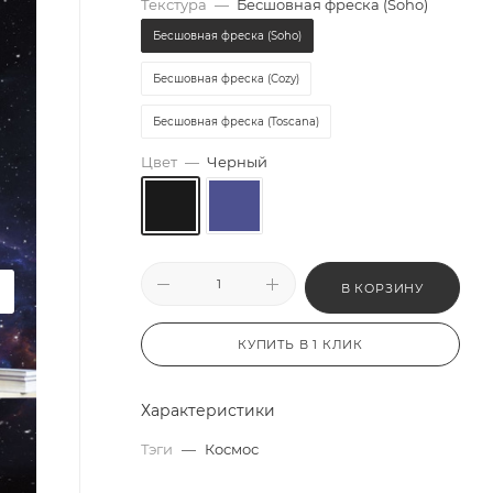
Текстура
—
Бесшовная фреска (Soho)
Бесшовная фреска (Soho)
Бесшовная фреска (Cozy)
Бесшовная фреска (Toscana)
Цвет
—
Черный
В КОРЗИНУ
КУПИТЬ В 1 КЛИК
Характеристики
Тэги
—
Космос