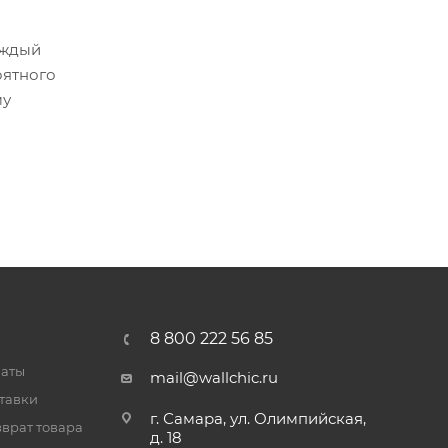
аждый
оятного
му
8 800 222 56 85
латы
mail@wallchic.ru
тавки
г. Самара, ул. Олимпийская,
врат товара
д. 18