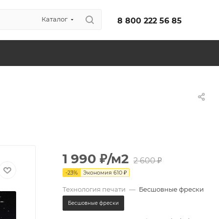
Каталог
8 800 222 56 85
1 990
₽
/м2
2 600
₽
-
23
%
Экономия
610
₽
Технология печати
—
Бесшовные фрески
Бесшовные фрески