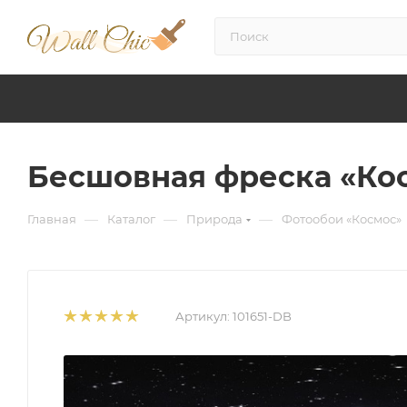
Бесшовная фреска «Ко
—
—
—
Главная
Каталог
Природа
Фотообои «Космос»
Артикул:
101651-DB