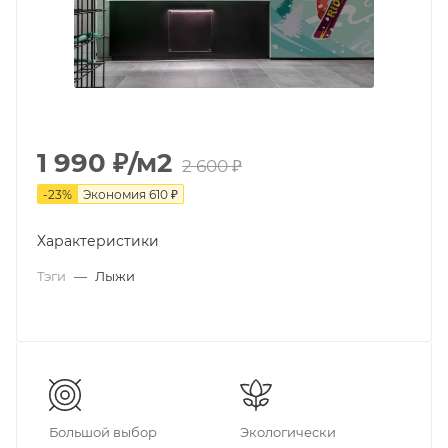
1 990
₽
/м2
2 600
₽
-
23
%
Экономия
610
₽
Характеристики
Тэги
—
Лыжи
Большой выбор
Экологически