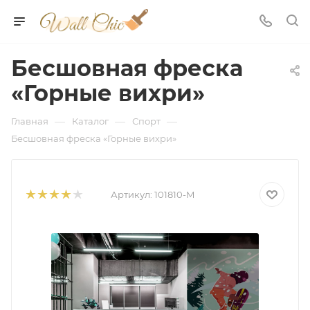
Бесшовная фреска
«Горные вихри»
—
—
—
Главная
Каталог
Спорт
Бесшовная фреска «Горные вихри»
Артикул:
101810-M