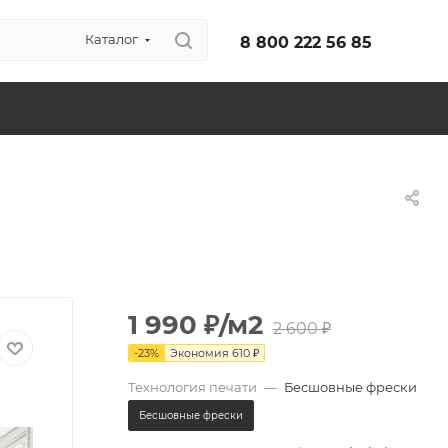
Каталог
8 800 222 56 85
1 990
₽
/м2
2 600
₽
-
23
%
Экономия
610
₽
Технология печати
—
Бесшовные фрески
Бесшовные фрески