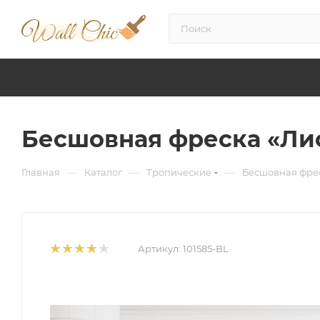
Бесшовная фреска «Ли
—
—
—
Главная
Каталог
Тропические
Бесшовная фрес
Артикул:
101585-BL