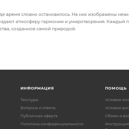
где время словно остановилось. На них изображены неж
создают атмосферу гармонии и умиротворения. Каждый л
ства, созданное самой природой.
ИНФОРМАЦИЯ
ПОМОЩЬ
Текстуры
Условия оп
Вопросы и ответы
Условия дос
Публичная оферта
Обмен и воз
Политика конфиденциальности
Инструкция