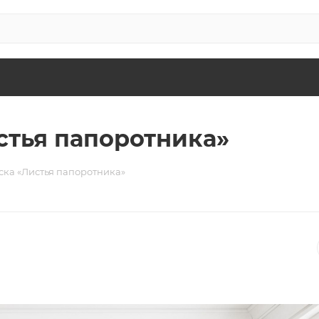
стья папоротника»
ка «Листья папоротника»