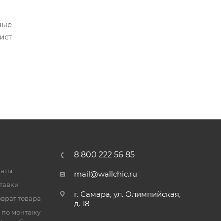
ные
ист
8 800 222 56 85
латы
mail@wallchic.ru
тавки
г. Самара, ул. Олимпийская,
врат товара
д. 18
 по монтажу