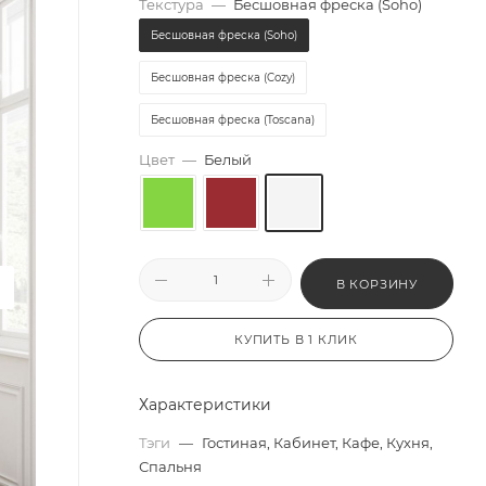
Текстура
—
Бесшовная фреска (Soho)
Бесшовная фреска (Soho)
Бесшовная фреска (Cozy)
Бесшовная фреска (Toscana)
Цвет
—
Белый
В КОРЗИНУ
КУПИТЬ В 1 КЛИК
Характеристики
Тэги
—
Гостиная, Кабинет, Кафе, Кухня,
Спальня