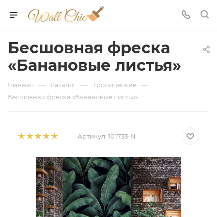
Бесшовная фреска
«Банановые листья»
—
—
—
Главная
Каталог
Тропические
Бесшовная фреска «Банановые листья»
Артикул:
101733-N