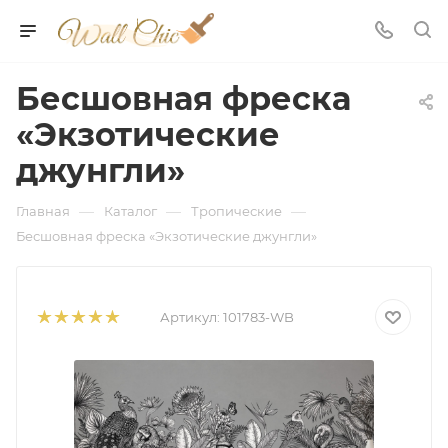
Бесшовная фреска
«Экзотические
джунгли»
—
—
—
Главная
Каталог
Тропические
Бесшовная фреска «Экзотические джунгли»
Артикул:
101783-WB