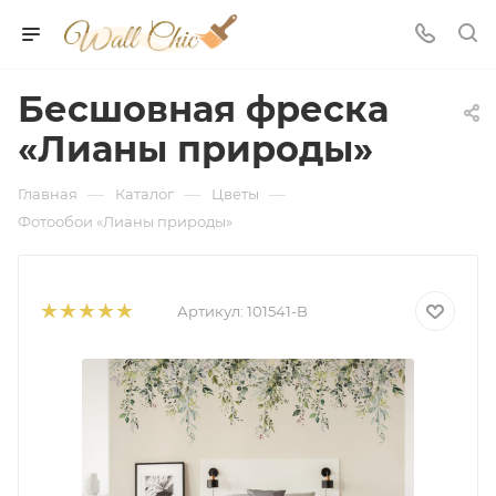
Бесшовная фреска
«Лианы природы»
—
—
—
Главная
Каталог
Цветы
Фотообои «Лианы природы»
Артикул:
101541-B