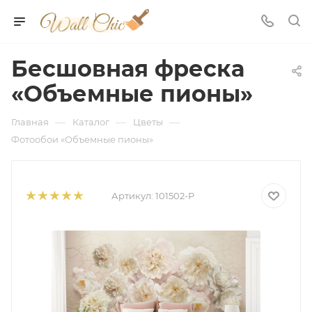
Бесшовная фреска
«Объемные пионы»
—
—
—
Главная
Каталог
Цветы
Фотообои «Объемные пионы»
Артикул:
101502-P