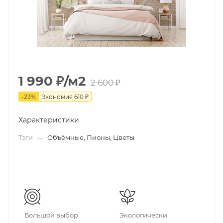
1 990
₽
/м2
2 600
₽
-
23
%
Экономия
610
₽
Характеристики
Тэги
—
Объёмные, Пионы, Цветы
Большой выбор
Экологически