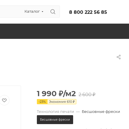
Каталог
8 800 222 56 85
1 990
₽
/м2
2 600
₽
-
23
%
Экономия
610
₽
Технология печати
—
Бесшовные фрески
Бесшовные фрески