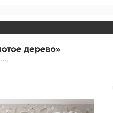
лотое дерево»
рево»