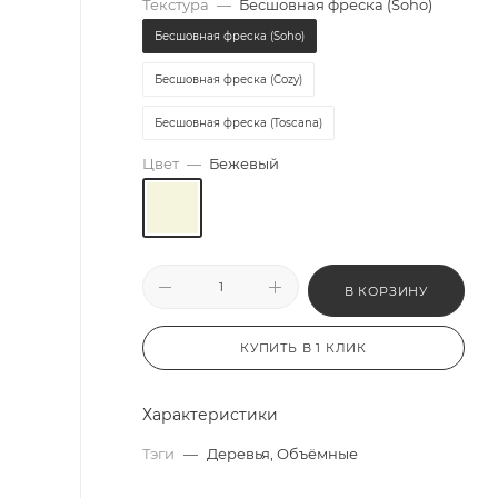
Текстура
—
Бесшовная фреска (Soho)
Бесшовная фреска (Soho)
Бесшовная фреска (Cozy)
Бесшовная фреска (Toscana)
Цвет
—
Бежевый
В КОРЗИНУ
КУПИТЬ В 1 КЛИК
Характеристики
Тэги
—
Деревья, Объёмные