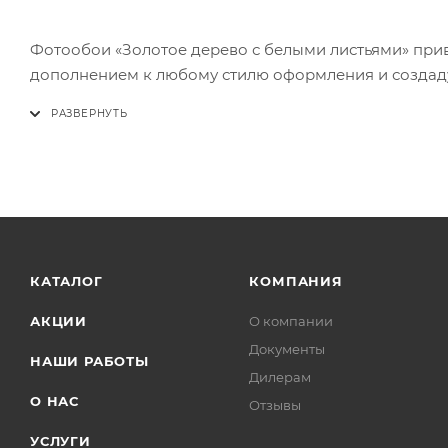
Фотообои «Золотое дерево с белыми листьями» прив
дополнением к любому стилю оформления и создад
КАТАЛОГ
КОМПАНИЯ
АКЦИИ
О компании
Документы
НАШИ РАБОТЫ
Дилерам
О НАС
Отзывы
УСЛУГИ