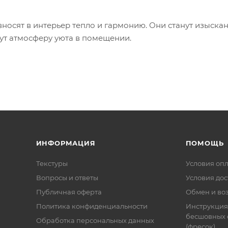
носят в интерьер тепло и гармонию. Они станут изыск
ут атмосферу уюта в помещении.
ИНФОРМАЦИЯ
ПОМОЩЬ
Текстуры
Условия оп
Вопросы и ответы
Условия дос
Публичная оферта
Обмен и воз
Политика конфиденциальности
Инструкция
бесшовных 
Обработка персональных данных
(фресок)