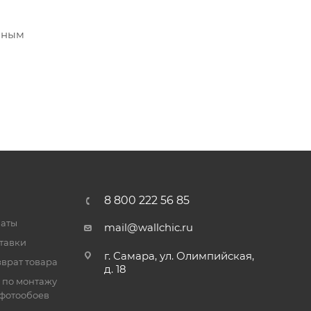
анным
8 800 222 56 85
латы
mail@wallchic.ru
тавки
г. Самара, ул. Олимпийская,
врат товара
д. 18
 по монтажу
фотообоев