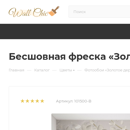
Бесшовная фреска «Зо
—
—
—
Главная
Каталог
Цветы
Фотообои «Золотое де
Артикул:
101500-B