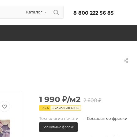
Каталог
8 800 222 56 85
1 990
₽
/м2
2 600
₽
-
23
%
Экономия
610
₽
Технология печати
—
Бесшовные фрески
Бесшовные фрески