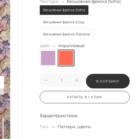
Текстура
—
Бесшовная фреска (Soho)
Бесшовная фреска (Soho)
Бесшовная фреска (Cozy)
Бесшовная фреска (Toscana)
Цвет
—
Коралловый
В КОРЗИНУ
КУПИТЬ В 1 КЛИК
Характеристики
Тэги
—
Паттерн, Цветы