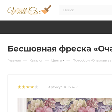
Бесшовная фреска «О
—
—
—
Главная
Каталог
Цветы
Фотообои «Очаровыва
Артикул:
101657-K