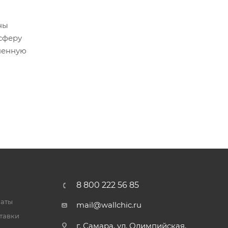
ны
осферу
зненную
8 800 222 56 85
латы
mail@wallchic.ru
тавки
г. Самара, ул. Олимпийская,