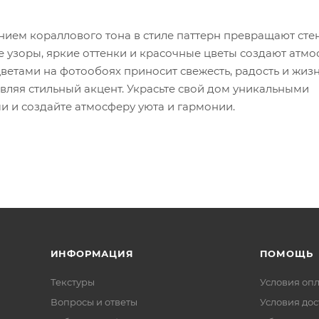
ием кораллового тона в стиле паттерн превращают сте
е узоры, яркие оттенки и красочные цветы создают атм
цветами на фотообоях приносит свежесть, радость и жи
ляя стильный акцент. Украсьте свой дом уникальными
и и создайте атмосферу уюта и гармонии.
ИНФОРМАЦИЯ
ПОМОЩЬ
Текстуры
Условия оп
Вопросы и ответы
Условия дос