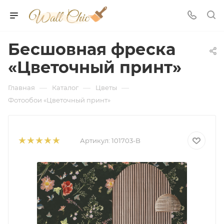
Бесшовная фреска
«Цветочный принт»
—
—
—
Главная
Каталог
Цветы
Фотообои «Цветочный принт»
Артикул:
101703-B