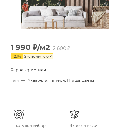
1 990
₽
/м2
2 600
₽
-
23
%
Экономия
610
₽
Характеристики
Тэги
—
Акварель, Паттерн, Птицы, Цветы
Большой выбор
Экологически