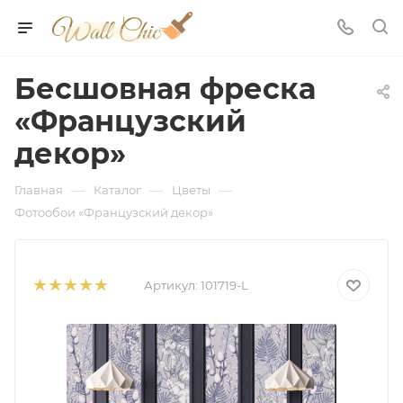
Бесшовная фреска
«Французский
декор»
—
—
—
Главная
Каталог
Цветы
Фотообои «Французский декор»
Артикул:
101719-L