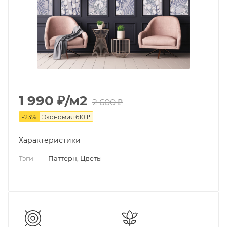
1 990
₽
/м2
2 600
₽
-
23
%
Экономия
610
₽
Характеристики
Тэги
—
Паттерн, Цветы