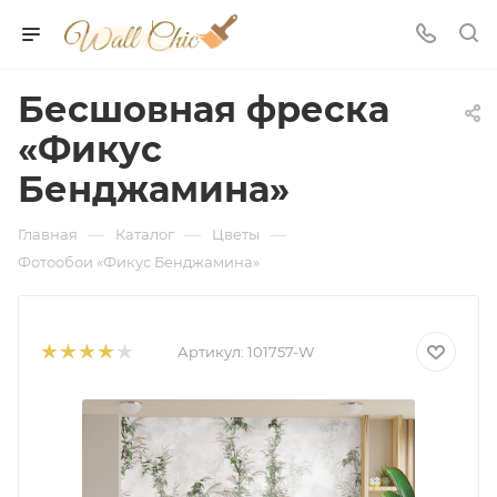
Бесшовная фреска
«Фикус
Бенджамина»
—
—
—
Главная
Каталог
Цветы
Фотообои «Фикус Бенджамина»
Артикул:
101757-W