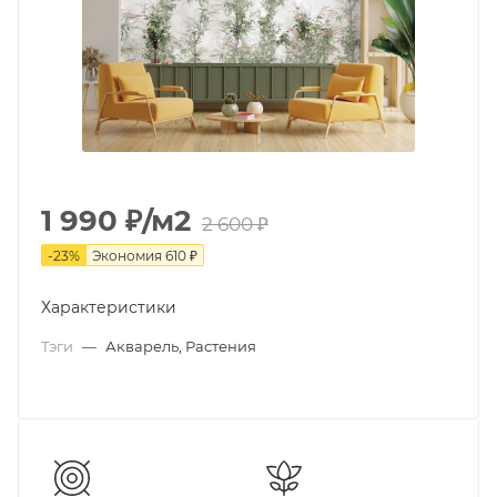
1 990
₽
/м2
2 600
₽
-
23
%
Экономия
610
₽
Характеристики
Тэги
—
Акварель, Растения