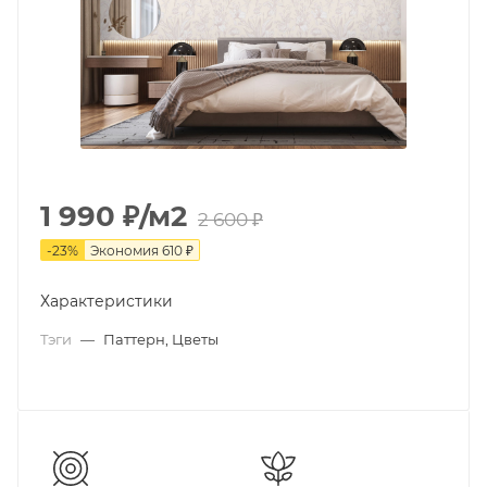
1 990
₽
/м2
2 600
₽
-
23
%
Экономия
610
₽
Характеристики
Тэги
—
Паттерн, Цветы