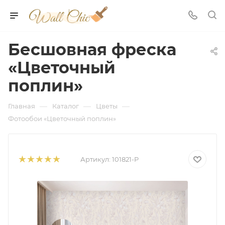
Бесшовная фреска
«Цветочный
поплин»
—
—
—
Главная
Каталог
Цветы
Фотообои «Цветочный поплин»
Артикул:
101821-P