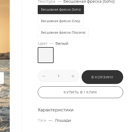
Текстура
—
Бесшовная фреска (Soho)
Бесшовная фреска (Soho)
Бесшовная фреска (Cozy)
Бесшовная фреска (Toscana)
Цвет
—
Белый
В КОРЗИНУ
КУПИТЬ В 1 КЛИК
Характеристики
Тэги
—
Лошади