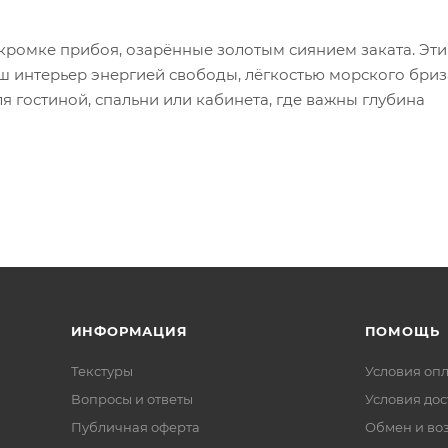
 кромке прибоя, озарённые золотым сиянием заката. Эти
ш интерьер энергией свободы, лёгкостью морского бриз
 гостиной, спальни или кабинета, где важны глубина
ИНФОРМАЦИЯ
ПОМОЩЬ
Текстуры
Условия оп
Вопросы и ответы
Условия дос
Публичная оферта
Обмен и воз