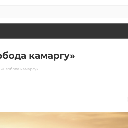
обода камаргу»
 «Свобода камаргу»