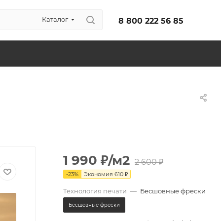
Каталог
8 800 222 56 85
1 990
₽
/м2
2 600
₽
-
23
%
Экономия
610
₽
Технология печати
—
Бесшовные фрески
Бесшовные фрески