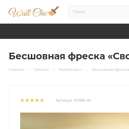
Бесшовная фреска «Св
—
—
—
Главная
Каталог
Животные
Бесшовная фреска
Артикул:
101961-W