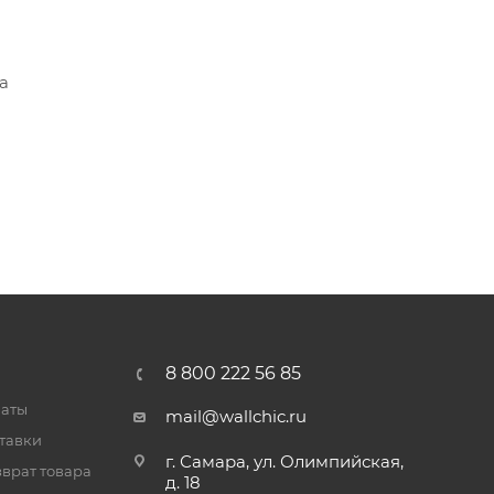
а
8 800 222 56 85
латы
mail@wallchic.ru
тавки
г. Самара, ул. Олимпийская,
врат товара
д. 18