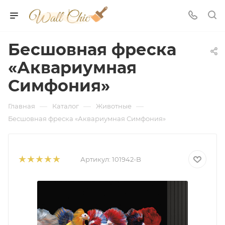
Бесшовная фреска
«Аквариумная
Симфония»
—
—
—
Главная
Каталог
Животные
Бесшовная фреска «Аквариумная Симфония»
Артикул:
101942-B