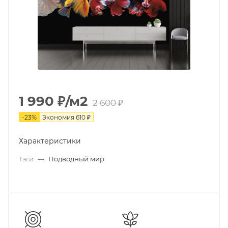
1 990
₽
/м2
2 600
₽
-
23
%
Экономия
610
₽
Характеристики
Тэги
—
Подводный мир